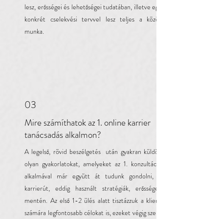
lesz, erősségei és lehetőségei tudatában, illetve egy
konkrét cselekvési tervvel lesz teljes a közös
munka.
03
Mire számíthatok az 1. online karrier
tanácsadás alkalmon?
A legelső, rövid beszélgetés után gyakran küldök
olyan gyakorlatokat, amelyeket az 1. konzultáció
alkalmával már együtt át tudunk gondolni, a
karrierút, eddig használt stratégiák, erősségek
mentén. Az első 1-2 ülés alatt tisztázzuk a kliens
számára legfontosabb célokat is, ezeket végig szem