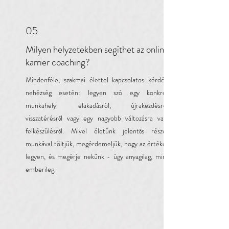
05
Milyen helyzetekben segíthet az online
karrier coaching?
Mindenféle, szakmai élettel kapcsolatos kérdés,
nehézség esetén: legyen szó egy konkrét
munkahelyi elakadásról, újrakezdésről,
visszatérésről vagy egy nagyobb változásra való
felkészülésről. Mivel életünk jelentős részét
munkával töltjük, megérdemeljük, hogy az értékes
legyen, és megérje nekünk - úgy anyagilag, mint
emberileg.