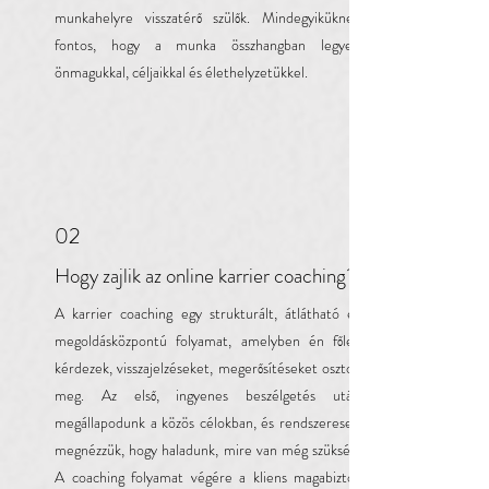
munkahelyre visszatérő szülők. Mindegyiküknek
fontos, hogy a munka összhangban legyen
önmagukkal, céljaikkal és élethelyzetükkel.
02
Hogy zajlik az online karrier coaching?
A karrier coaching egy strukturált, átlátható és
megoldásközpontú folyamat, amelyben én főleg
kérdezek, visszajelzéseket, megerősítéseket osztok
meg. Az első, ingyenes beszélgetés után
megállapodunk a közös célokban, és rendszeresen
megnézzük, hogy haladunk, mire van még szükség.
A coaching folyamat végére a kliens magabiztos