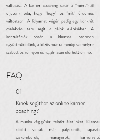
változást. A karrier coaching során a "miért"-től
eljutunk oda, hogy "hogy" és "mit" érdemes
változtatni. A folyamat végén pedig egy konkrét
cselekvési terv segít a célok elérésében. A
konzultációk során a klienssel szorosan
együttműködünk, a közös munka mindig személyre
szabott és könnyen és rugalmasan elérhető online.
FAQ
01
Kinek segíthet az online karrier
coaching?
A munka végigkíséri felnőtt életünket. Klienseim
között voltak már pályakezők, tapasztalt
szakemberek, managerek, karrierváltók,