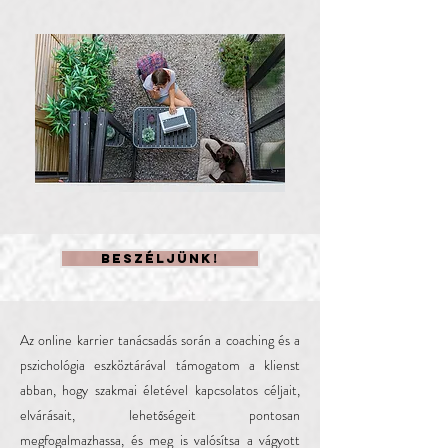
Beszéljünk!
Az online karrier tanácsadás során a coaching és a
pszichológia eszköztárával támogatom a klienst
abban, hogy szakmai életével kapcsolatos céljait,
elvárásait, lehetőségeit pontosan
megfogalmazhassa, és meg is valósítsa a vágyott