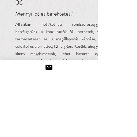
06
Mennyi idő és befektetés?
Általában heti/kétheti rendszerességgel
beszélgetünk, a konzultációk 60 percesek, de
természetesen ez is megállapodás kérdése, a
céloktól és elérhetőségtől függően. Később, ahogy a
kliens magabiztosabb, lehet havonta egy
megerősítő alkalom, és a lezárás után pár hónappal
hasznos lehet egy utánkövető alkalom.
A tiszteletdíj 25e Ft/60 perces alkalom.
07
Garantálja-e az online karrier
coaching a sikert, új munkát?